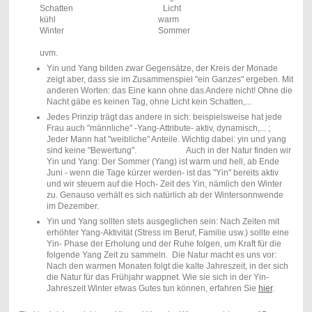
Schatten Licht
kühl warm
Winter Sommer
uvm.
Yin und Yang bilden zwar Gegensätze, der Kreis der Monade
zeigt aber, dass sie im Zusammenspiel "ein Ganzes" ergeben. Mit
anderen Worten: das Eine kann ohne das Andere nicht! Ohne die
Nacht gäbe es keinen Tag, ohne Licht kein Schatten,...
Jedes Prinzip trägt das andere in sich: beispielsweise hat jede
Frau auch "männliche" -Yang-Attribute- aktiv, dynamisch,... ;
Jeder Mann hat "weibliche" Anteile. Wichtig dabei: yin und yang
sind keine "Bewertung". Auch in der Natur finden wir
Yin und Yang: Der Sommer (Yang) ist warm und hell, ab Ende
Juni - wenn die Tage kürzer werden- ist das "Yin" bereits aktiv
und wir steuern auf die Hoch- Zeit des Yin, nämlich den Winter
zu. Genauso verhält es sich natürlich ab der Wintersonnwende
im Dezember.
Yin und Yang sollten stets ausgeglichen sein: Nach Zeiten mit
erhöhter Yang-Aktivität (Stress im Beruf, Familie usw.) sollte eine
Yin- Phase der Erholung und der Ruhe folgen, um Kraft für die
folgende Yang Zeit zu sammeln. Die Natur macht es uns vor:
Nach den warmen Monaten folgt die kalte Jahreszeit, in der sich
die Natur für das Frühjahr wappnet. Wie sie sich in der Yin-
Jahreszeit Winter etwas Gutes tun können, erfahren Sie
hier
.