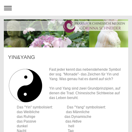
YIN&YANG
Fast jeder kennt das nebenstehende Symbol
der sog. "Monade"- das Zeichen für Yin und
Yang. Was genau hat es damit auf sich?
Yin und Yang sind zwei Grundprinzipien, auf
denen die Trad. Chinesische Sichtweise auf
das Leben beruht.
Das "Yin" symbolisiert: Das "Yang" symbolisiert:
das Weibliche das Männliche
das Ruhige das Dynamische
das Passive das Aktive
dunkel hell
Nacht Tag