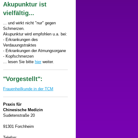
Akupunktur ist
vielfältig...
... und wirkt nicht "nur" gegen
Schmerzen.
Akupunktur wird empfohlen u.a. bei:
- Erkrankungen des
Verdauungstraktes
- Erkrankungen der Atmungsorgane
- Kopfschmerzen
... lesen Sie bitte
hier
weiter.
"Vorgestellt":
Frauenheilkunde in der TCM
Praxis für
Chinesische Medizin
Sudetenstraße 20
91301 Forchheim
Telefon: