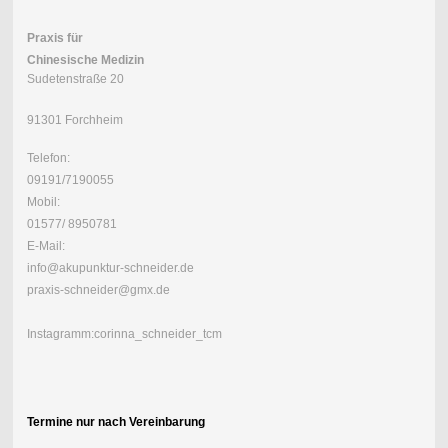
Praxis für
Chinesische Medizin
Sudetenstraße 20
91301 Forchheim
Telefon:
09191/7190055
Mobil:
01577/ 8950781
E-Mail:
info@akupunktur-schneider.de
praxis-schneider@gmx.de
Instagramm:corinna_schneider_tcm
Termine nur nach Vereinbarung